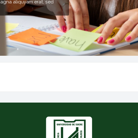
Bloques
S