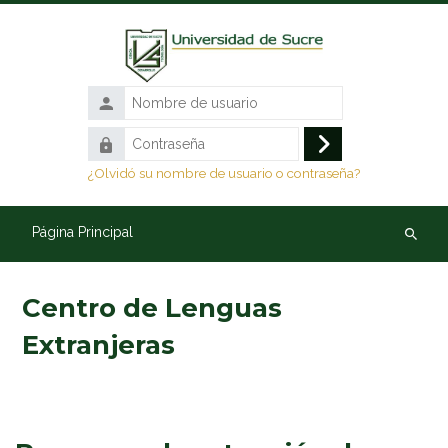
Saltar al contenido principal
Nombre
de
Contraseña
usuario
Acceder
¿Olvidó su nombre de usuario o contraseña?
Página Principal
Buscar
cursos
Centro de Lenguas
Extranjeras